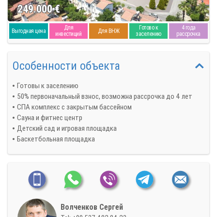
249.000
€
Для
Готово к
4 года
Выгодная цена
Для ВНЖ
инвестиций
заселению
рассрочка
Особенности объекта
Готовы к заселению
50% первоначальный взнос, возможна рассрочка до 4 лет
СПА комплекс с закрытым бассейном
Сауна и фитнес центр
Детский сад и игровая площадка
Баскетбольная площадка
Волченков Сергей