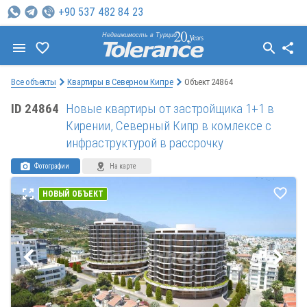
+90 537 482 84 23
Недвижимость в Турции
Все объекты
Квартиры в Северном Кипре
Объект 24864
ID 24864
Новые квартиры от застройщика 1+1 в
Кирении, Северный Кипр в комлексе с
инфраструктурой в рассрочку
Фотографии
На карте
НОВЫЙ ОБЪЕКТ