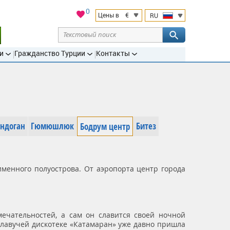
0
€
Цены в
RU
и
Гражданство Турции
Контакты
ндоган
Гюмюшлюк
Битез
Бодрум центр
именного полуострова. От аэропорта центр города
мечательностей, а сам он славится своей ночной
плавучей дискотеке «Катамаран» уже давно пришла