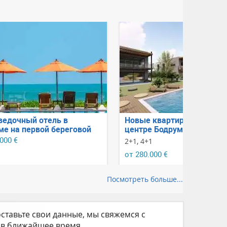
ведочный отель в
Новые квартиры 2+1, 4+1 
ме на первой береговой
центре Бодрума в компле
 с шикарным видом на
бассейном от застройщик
.000 €
2+1, 4+1
и горы
от 280.000 €
Посмотреть больше...
ставьте свои данные, мы свяжемся с
 в ближайшее время