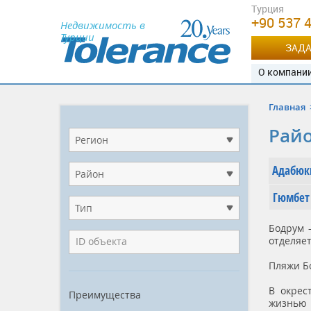
Турция
+90 537 
Недвижимость в
Турции
ЗАДА
О компани
Главная
Райо
Регион
Адабю
Район
Гюмбет
Тип
Бодрум 
отделяет
Пляжи Бо
В окрес
Преимущества
жизнью 