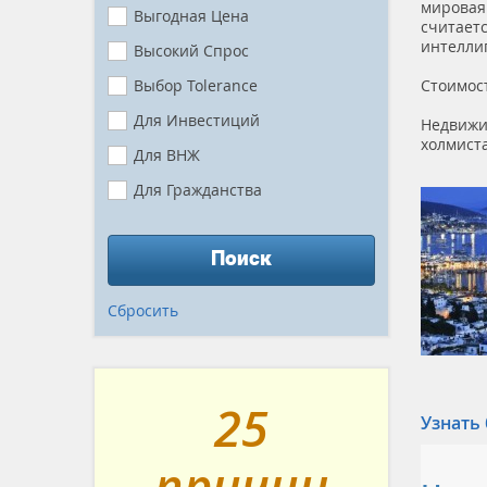
мировая
Выгодная Цена
считает
интеллиг
Высокий Спрос
Выбор Tolerance
Стоимос
Для Инвестиций
Недвижи
холмиста
Для ВНЖ
Для Гражданства
Готово К Заселению
Поиск
В Рассрочку
Вид На Море
Сбросить
Первая Линия
Близко К Морю
Премиум
25
Узнать
Гарантия Аренды
причин
Без Комиссии