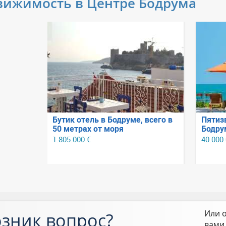
вижимость в Центре Бодрума
1 в
Бутик отель в Бодруме, всего в
Пятиз
ексе с
50 метрах от моря
Бодру
ка
линии
1.805.000 €
40.000
море 
Или о
зник вопрос?
вами