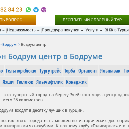
482 84 23
ТЬ ВОПРОС
БЕСПЛАТНЫЙ ОБЗОРНЫЙ ТУР
и
Недвижимость
Процедура покупки
Услуги
ВНЖ в Турци
Бодрум
Бодрум центр
н Бодрум центр в Бодруме
кю
Гельтюркбюкю
Тургутрейс
Торба
Ортакент
Ялыкавак
Гю
Яхши
Гюллюк
Ялычифтлик
Конаджик
— это курортный город на берегу Эгейского моря, центр одно
 всего 36 километров.
друма входят в десятку лучших в Турции.
тностях этого города есть множество исторических достопри
и шикарными яхт-клубами. К ночному клубу «Галикарнас» и к 