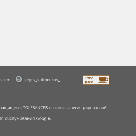
s.com
sergey_volchenkov_
ва защищены. TOLERANCE® является зарегистрированной
ия обслуживания
Google.