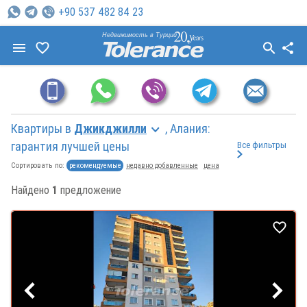
+90 537 482 84 23
Недвижимость в Турции
Квартиры в
Джикджилли
, Алания:
гарантия лучшей цены
Все фильтры
рекомендуемые
недавно добавленные
цена
Сортировать по:
Найдено
1
предложение