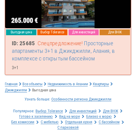
265.000
€
Выгодная цена
Выбор Tolerance
Для инвестиций
Для ВНЖ
ID: 25685
Спецпредложение!
Просторные
апартаменты 3+1 в Джикджилли, Алания, в
комплексе с открытым бассейном
3+1
Главная
Все объекты
Недвижимость в Алании
Квартиры
Джикджилли
Выгодная цена
Узнать больше:
Особенности региона Джикджилли
Популярное:
Выбор Tolerance
Для инвестиций
Для ВНЖ
Готово к заселению
Вид на море
Близко к морю
Без комиссии
С мебелью
Отдельная кухня
С бассейном
С парковкой