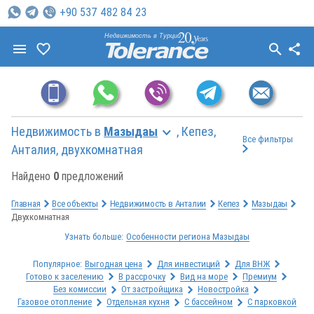
+90 537 482 84 23
Недвижимость в Турции
Недвижимость в
Мазыдаы
, Кепез,
Все фильтры
Анталия, двухкомнатная
Найдено
0
предложений
Главная
Все объекты
Недвижимость в Анталии
Кепез
Мазыдаы
Двухкомнатная
Узнать больше:
Особенности региона Мазыдаы
Популярное:
Выгодная цена
Для инвестиций
Для ВНЖ
Готово к заселению
В рассрочку
Вид на море
Премиум
Без комиссии
От застройщика
Новостройка
Газовое отопление
Отдельная кухня
С бассейном
С парковкой