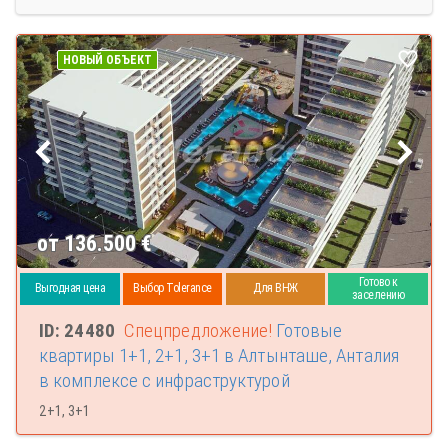
НОВЫЙ ОБЪЕКТ
от 136.500
€
Готово к
Выгодная цена
Выбор Tolerance
Для ВНЖ
заселению
ID: 24480
Спецпредложение!
Готовые
квартиры 1+1, 2+1, 3+1 в Алтынташе, Анталия
в комплексе с инфраструктурой
2+1, 3+1