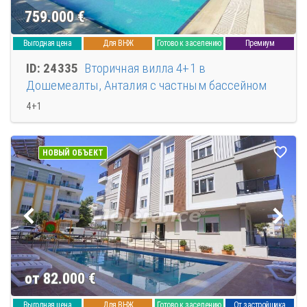
759.000
€
Выгодная цена
Для ВНЖ
Готово к заселению
Премиум
ID: 24335
Вторичная вилла 4+1 в
Дошемеалты, Анталия с частным бассейном
4+1
НОВЫЙ ОБЪЕКТ
от 82.000
€
Выгодная цена
Для ВНЖ
Готово к заселению
От застройщика