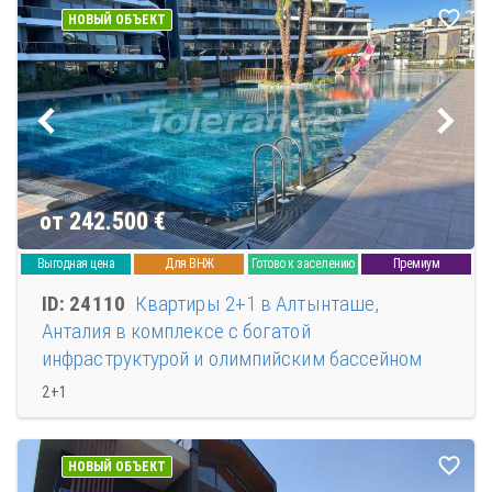
НОВЫЙ ОБЪЕКТ
от 242.500
€
Выгодная цена
Для ВНЖ
Готово к заселению
Премиум
ID: 24110
Квартиры 2+1 в Алтынташе,
Анталия в комплексе с богатой
инфраструктурой и олимпийским бассейном
2+1
НОВЫЙ ОБЪЕКТ