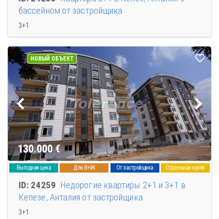
бассейном от застройщика
3+1
НОВЫЙ ОБЪЕКТ
130.000
€
Выгодная цена
Для ВНЖ
От застройщика
Отдельная кухня
ID: 24259
Недорогие квартиры 2+1 и 3+1 в
Кепезе, Анталия от застройщика
3+1