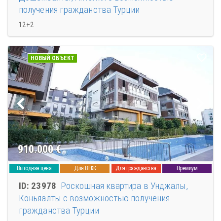
получения гражданства Турции
12+2
НОВЫЙ ОБЪЕКТ
910.000
€
Выгодная цена
Для ВНЖ
Для гражданства
Премиум
ID: 23978
Роскошная квартира в Унджалы,
Коньяалты с возможностью получения
гражданства Турции