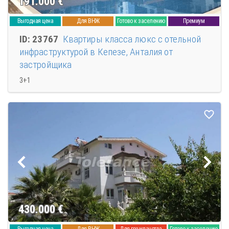
191.000
€
Выгодная цена
Для ВНЖ
Готово к заселению
Премиум
ID: 23767
Квартиры класса люкс с отельной
инфраструктурой в Кепезе, Анталия от
застройщика
3+1
430.000
€
Выгодная цена
Для ВНЖ
Для гражданства
Готово к заселению