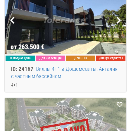
от 263.500
€
Выгодная цена
Для инвестиций
Для ВНЖ
Для гражданства
ID: 24167
Виллы 4+1 в Дошемеалты, Анталия
с частным бассейном
4+1