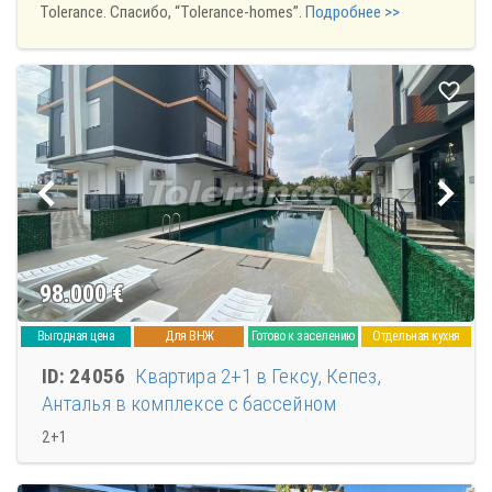
Tolerance. Спасибо, “Tolerance-homes”.
Подробнее >>
98.000
€
Выгодная цена
Для ВНЖ
Готово к заселению
Отдельная кухня
ID: 24056
Квартира 2+1 в Гексу, Кепез,
Анталья в комплексе с бассейном
2+1