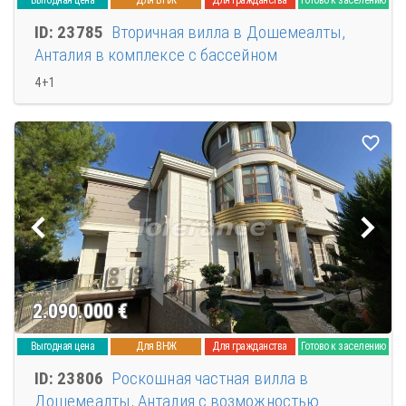
ID: 23785
Вторичная вилла в Дошемеалты,
Анталия в комплексе с бассейном
4+1
2.090.000
€
Выгодная цена
Для ВНЖ
Для гражданства
Готово к заселению
ID: 23806
Роскошная частная вилла в
Дошемеалты, Анталия с возможностью