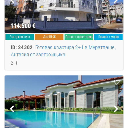
114.500
€
Выгодная цена
Для ВНЖ
Готово к заселению
Близко к морю
ID: 24302
Готовая квартира 2+1 в Муратпаше,
Анталия от застройщика
2+1