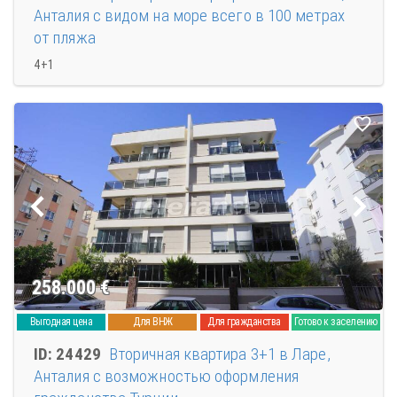
Анталия с видом на море всего в 100 метрах
от пляжа
4+1
258.000
€
Выгодная цена
Для ВНЖ
Для гражданства
Готово к заселению
ID: 24429
Вторичная квартира 3+1 в Ларе,
Анталия с возможностью оформления