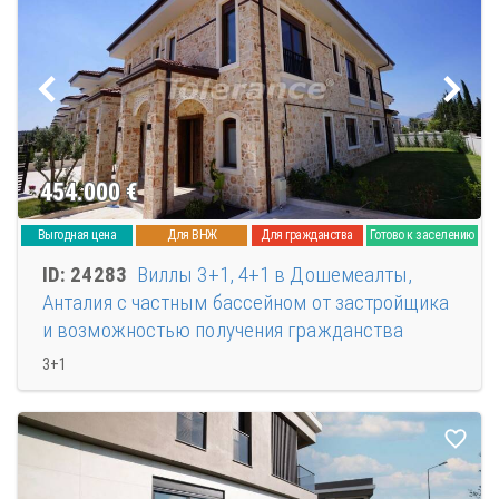
454.000
€
Выгодная цена
Для ВНЖ
Для гражданства
Готово к заселению
ID: 24283
Виллы 3+1, 4+1 в Дошемеалты,
Анталия с частным бассейном от застройщика
и возможностью получения гражданства
3+1