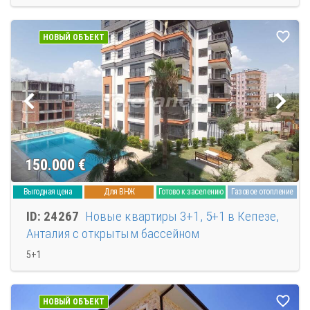
НОВЫЙ ОБЪЕКТ
150.000
€
Выгодная цена
Для ВНЖ
Готово к заселению
Газовое отопление
ID: 24267
Новые квартиры 3+1, 5+1 в Кепезе,
Анталия с открытым бассейном
5+1
НОВЫЙ ОБЪЕКТ