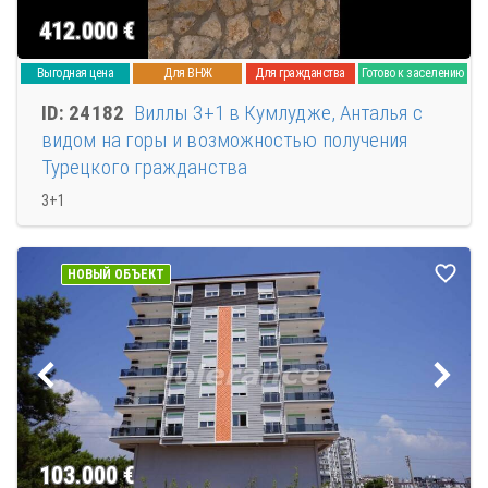
412.000
€
Выгодная цена
Для ВНЖ
Для гражданства
Готово к заселению
ID: 24182
Виллы 3+1 в Кумлудже, Анталья с
видом на горы и возможностью получения
Турецкого гражданства
3+1
НОВЫЙ ОБЪЕКТ
103.000
€