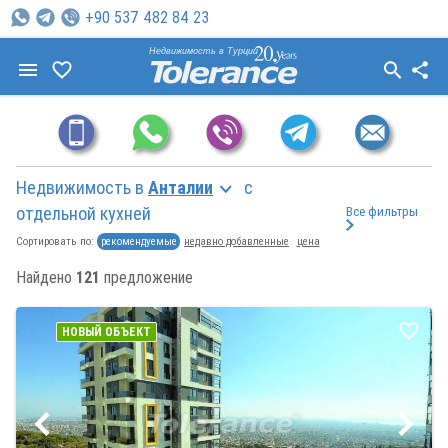
+90 537 482 84 23
Недвижимость в Турции
Недвижимость в
Анталии
с
отдельной кухней
Все фильтры
рекомендуемые
недавно добавленные
цена
Сортировать по:
Найдено
121
предложение
НОВЫЙ ОБЪЕКТ