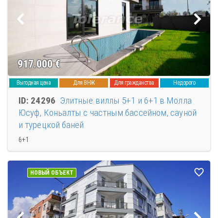
917.000
€
Выгодная цена
Для ВНЖ
Для гражданства
Недорого
ID: 24296
Элитные виллы 5+1 и 6+1 в Молла
Юсуф, Коньалты с частным бассейном, сауной
и турецкой баней
6+1
НОВЫЙ ОБЪЕКТ