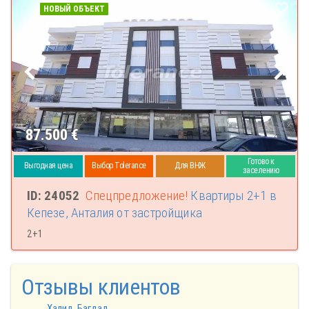
НОВЫЙ ОБЪЕКТ
87.500
€
Готово к
Выгодная цена
Выбор Tolerance
Для ВНЖ
заселению
ID: 24052
Спецпредложение!
Квартиры 2+1 в
Кепезе, Анталия от застройщика
2+1
Отзывы клиентов
Халид, Багдад