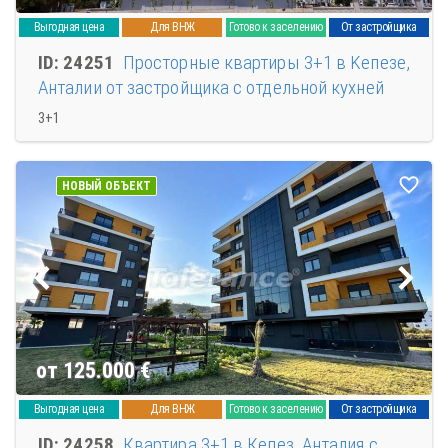
Выгодная цена
Для ВНЖ
Готово к заселению
От застройщика
ID: 24251
Просторные квартиры 3+1 в Keпезе,
Анталии от застройщика с отдельной кухней
3+1
НОВЫЙ ОБЪЕКТ
от 125.000
€
Выгодная цена
Для ВНЖ
Готово к заселению
От застройщика
ID: 24258
Квартира 3+1 в Кепез, Анталия с