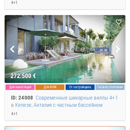
4+1
272.500
€
Для инвестиций
Для ВНЖ
От застройщика
Газовое отопление
ID: 24008
Современные шикарные виллы 4+1
в Кепезе, Анталия с частным бассейном
4+1