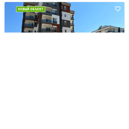
НОВЫЙ ОБЪЕКТ
от 73.000
€
Выгодная цена
Для ВНЖ
Готово к заселению
От застройщика
ID: 24527
Квартиры 1+1 и 2+1 в Гёксу, Кепез в
комплексе с бассейном от застройщика
1+1, 2+1
НОВЫЙ ОБЪЕКТ