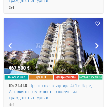
гражданства Турции
3+1
467.500
€
Выгодная цена
Для ВНЖ
Для гражданства
Готово к заселению
ID: 24448
Просторная квартира 4+1 в Ларе,
Анталия с возможностью получения
гражданства Турции
4+1