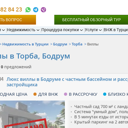
482 84 23
ТЬ ВОПРОС
БЕСПЛАТНЫЙ ОБЗОРНЫЙ ТУР
и
Недвижимость
Процедура покупки
Услуги
ВНЖ в Турци
Недвижимость в Турции
Бодрум
Торба
Виллы
ы в Торба, Бодрум
о
0
предложений
94
Люкс виллы в Бодруме с частным бассейном и расс
застройщика
ОДНАЯ ЦЕНА
ДЛЯ ВНЖ
В РАССРОЧКУ
БЛИЗКО 
Частный сад 700 м² с ла
Система "умный дом", пол
В 5 минутах езды от исто
Крытый паркинг на 2 авт