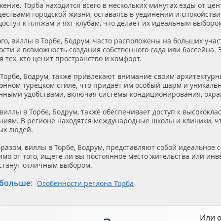
ение. Торба находится всего в нескольких минутах езды от цен
ствами городской жизни, оставаясь в уединении и спокойствии
оступ к пляжам и яхт-клубам, что делает их идеальным выбор
го, виллы в Торбе, Бодрум, часто расположены на больших учас
сти и возможность создания собственного сада или бассейна. Э
я тех, кто ценит пространство и комфорт.
 Торбе, Бодрум, также привлекают внимание своим архитектур
онном турецком стиле, что придает им особый шарм и уникальн
нными удобствами, включая системы кондиционирования, охра
 виллы в Торбе, Бодрум, также обеспечивает доступ к высокок
ниям. В регионе находятся международные школы и клиники, чт
ых людей.
разом, виллы в Торбе, Бодрум, представляют собой идеальное 
мо от того, ищете ли вы постоянное место жительства или ин
 станут отличным выбором.
 больше
Особенности региона Торба
Или о