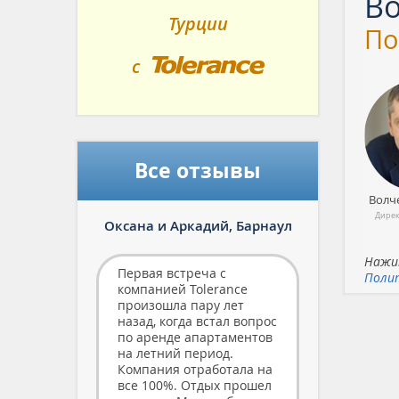
Во
Вторичка
Турции
По
Строится
с
С Мебелью
Tolerance
Газовое Отопление
Отдельная Кухня
С Бассейном
Все отзывы
С Парковкой
Волч
Для Гольфа
Дирек
Оксана и Аркадий,
Барнаул
Посуточная Аренда
Нажим
Первая встреча с
Поли
компанией Tolerance
произошла пару лет
назад, когда встал вопрос
по аренде апартаментов
на летний период.
Компания отработала на
все 100%. Отдых прошел