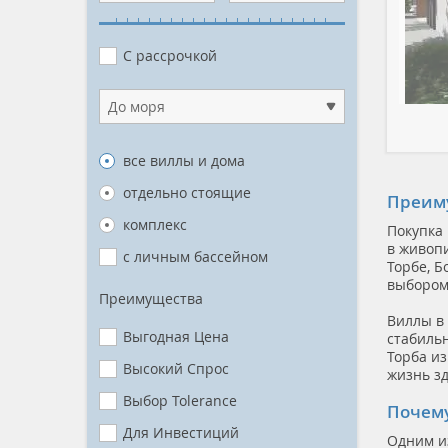
С рассрочкой
До моря
все виллы и дома
отдельно стоящие
Преиму
комплекс
Покупка
в живоп
с личным бассейном
Торбе, 
выбором 
Преимущества
Виллы в
Выгодная Цена
стабильн
Торба из
Высокий Спрос
жизнь зд
Выбор Tolerance
Почему
Для Инвестиций
Одним и