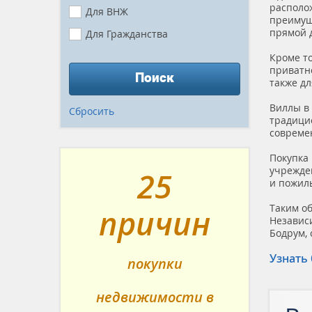
располож
Для ВНЖ
преимуще
прямой д
Для Гражданства
Готово К Заселению
Кроме то
приватно
Поиск
В Рассрочку
также дл
Вид На Море
Виллы в
Сбросить
традици
Первая Линия
совреме
Близко К Морю
Покупка
Премиум
учрежде
25
и пожил
Гарантия Аренды
Таким об
причин
Без Комиссии
Независи
Бодрум,
Недорого
От Застройщика
Узнать
покупки
Цена Снижена
недвижимости в
Новостройка