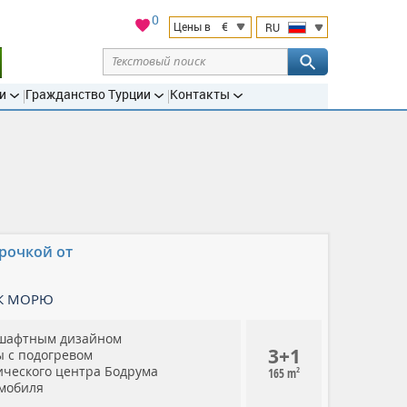
0
€
Цены в
RU
и
Гражданство Турции
Контакты
рочкой от
К МОРЮ
ндшафтным дизайном
3+1
ы с подогревом
рического центра Бодрума
2
165 m
омобиля