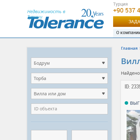
Турция
+90 537 
Недвижимость в
Турции
ЗАДА
О компани
Главная
Вилл
Бодрум
Найден
Торба
ID: 233
Вилла или дом
ВЫГ