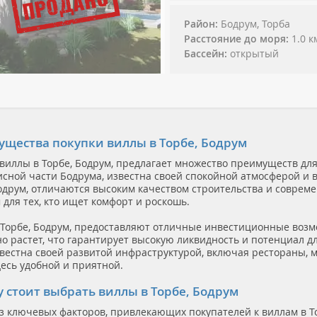
Район
Бодрум, Торба
Расстояние до моря
1.0 к
Бассейн
открытый
щества покупки виллы в Торбе, Бодрум
 виллы в Торбе, Бодрум, предлагает множество преимуществ дл
исной части Бодрума, известна своей спокойной атмосферой и 
Бодрум, отличаются высоким качеством строительства и соврем
для тех, кто ищет комфорт и роскошь.
 Торбе, Бодрум, предоставляют отличные инвестиционные возм
о растет, что гарантирует высокую ликвидность и потенциал д
вестна своей развитой инфраструктурой, включая рестораны, м
есь удобной и приятной.
 стоит выбрать виллы в Торбе, Бодрум
з ключевых факторов, привлекающих покупателей к виллам в То