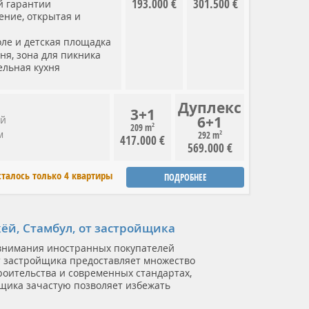
193.000 €
301.500 €
й гарантии
ение, открытая и
оле
и д
етская площадка
ня, з
она для пикника
ельная кухня
Дуплекс
3+1
6+1
ёй
2
209 m
м
2
292 m
417.000 €
569.000 €
сталось только 4 квартиры
ПОДРОБНЕЕ
й, Стамбул, от застройщика
 внимания иностранных покупателей
т застройщика предоставляет множество
роительства и современных стандартах,
щика зачастую позволяет избежать