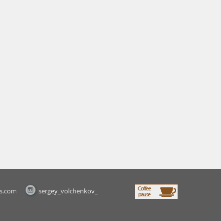
s.com
sergey_volchenkov_