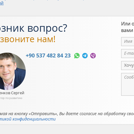
ой
Или о
зник вопрос?
вами
звоните нам!
+90 537 482 84 23
Хочу
енков Сергей
тор по развитию
ая на кнопку «Отправить», Вы даете согласие на обработку сво
тикой конфиденциальности