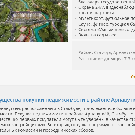
благодаря государственно
Охрана
24/7, видеонаблюд
крытая парковки
Мультикорт,
ф
утбольное п
Сауна, фитнес,
турецкая ба
Системa «Умный дом», отд
Виды на сад и лес
Район
Стамбул, Арнавутк
Расстояние до моря
7.5 к
О
щества покупки недвижимости в районе Арнавуткё
рнавуткёй, расположенный в Стамбуле, привлекает все больше
мости. Покупка недвижимости в районе Арнавуткёй, Стамбул, о
ств. Во-первых, покупатели могут быть уверены в качестве ст
емых застройщиками. Во-вторых, покупка напрямую от застрой
тельных комиссий и посреднических сборов.