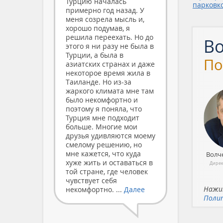
Турцию началась
парковк
примерно год назад. У
меня созрела мысль и,
хорошо подумав, я
решила переехать. Но до
Во
этого я ни разу не была в
Турции, а была в
По
азиатских странах и даже
некоторое время жила в
Таиланде. Но из-за
жаркого климата мне там
было некомфортно и
поэтому я поняла, что
Турция мне подходит
больше. Многие мои
друзья удивляются моему
смелому решению, но
мне кажется, что куда
Волч
хуже жить и оставаться в
Дирек
той стране, где человек
чувствует себя
Нажим
некомфортно. ...
Далее
Поли