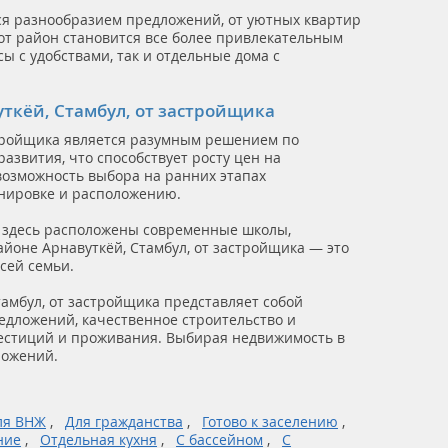
ся разнообразием предложений, от уютных квартир
от район становится все более привлекательным
ы с удобствами, так и отдельные дома с
ткёй, Стамбул, от застройщика
стройщика является разумным решением по
азвития, что способствует росту цен на
возможность выбора на ранних этапах
анировке и расположению.
: здесь расположены современные школы,
йоне Арнавуткёй, Стамбул, от застройщика — это
сей семьи.
тамбул, от застройщика представляет собой
едложений, качественное строительство и
вестиций и проживания. Выбирая недвижимость в
ложений.
ля ВНЖ
Для гражданства
Готово к заселению
ние
Отдельная кухня
С бассейном
С