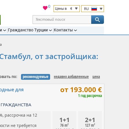
0
€
Цены в
RU
и
Гражданство Турции
Контакты
а
Стамбул, от застройщика:
овать по:
рекомендуемые
недавно добавленные
цена
от 193.000 €
годные для
1 год рассрочка
 ГРАЖДАНСТВА
, рассрочка на 12
1+1
2+1
2
2
ости не требуется
76 m
127 m