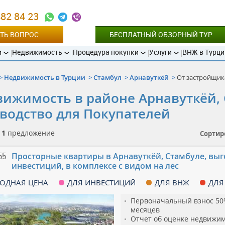
482 84 23
ТЬ ВОПРОС
БЕСПЛАТНЫЙ ОБЗОРНЫЙ ТУР
и
Недвижимость
Процедура покупки
Услуги
ВНЖ в Турци
Недвижимость в Турции
Стамбул
Арнавуткёй
От застройщик
ижимость в районе Арнавуткёй, 
водство для Покупателей
о
1
предложение
Сортир
55
Просторные квартиры в Арнавуткёй, Стамбуле, вы
инвестиций, в комплексе с видом на лес
ОДНАЯ ЦЕНА
ДЛЯ ИНВЕСТИЦИЙ
ДЛЯ ВНЖ
ДЛЯ
Первоначальный взнос 50%
месяцев
Отчет об оценке недвижим