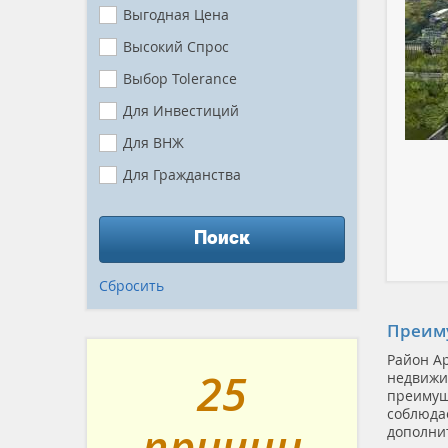
Выгодная Цена
Высокий Спрос
Выбор Tolerance
Для Инвестиций
Для ВНЖ
Для Гражданства
Готово К Заселению
Поиск
В Рассрочку
Вид На Море
Сбросить
Первая Линия
Преиму
Близко К Морю
Район А
Премиум
25
недвижи
преимуще
Гарантия Аренды
соблюда
причин
Без Комиссии
дополни