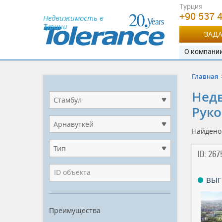
Турция
+90 537 
Недвижимость в
Турции
ЗАДА
О компани
Главная
Недв
Стамбул
Руко
Арнавуткёй
Найден
Тип
ID: 267
ВЫГ
Преимущества