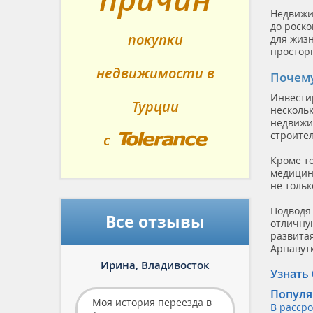
Недорого
Недвижи
до роск
От Застройщика
покупки
для жизн
простор
Цена Снижена
недвижимости в
Почему
Новостройка
Инвести
Вторичка
Турции
нескольк
Строится
недвижи
строите
с
С Мебелью
Tolerance
Кроме т
Газовое Отопление
медицин
не тольк
Отдельная Кухня
Подводя 
С Бассейном
Все отзывы
отличну
С Парковкой
развита
Арнавут
Для Гольфа
Ирина,
Владивосток
Узнать
Посуточная Аренда
Популя
Моя история переезда в
В расср