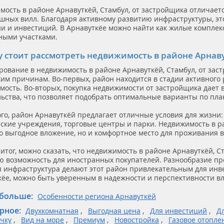
мость в районе Арнавуткёй, Стамбул, от застройщика отличает
ошных вилл. Благодаря активному развитию инфраструктуры, эт
и и инвестиций. В Арнавуткёе можно найти как жилые комплекс
ными участками.
 стоит рассмотреть недвижимость в районе Арнаву
рование в недвижимость в районе Арнавуткёй, Стамбул, от за
им причинам. Во-первых, район находится в стадии активного р
мость. Во-вторых, покупка недвижимости от застройщика дает 
льства, что позволяет подобрать оптимальные варианты по пл
ого, район Арнавуткёй предлагает отличные условия для жизни
ские учреждения, торговые центры и парки. Недвижимость в ра
о выгодное вложение, но и комфортное место для проживания в
итог, можно сказать, что недвижимость в районе Арнавуткёй, С
ю возможность для иностранных покупателей. Разнообразие пр
я инфраструктура делают этот район привлекательным для ин
кёе, можно быть уверенным в надежности и перспективности в
 больше
Особенности региона Арнавуткёй
рное
Двухкомнатная
Выгодная цена
Для инвестиций
Д
очку
Вид на море
Премиум
Новостройка
Газовое отопле