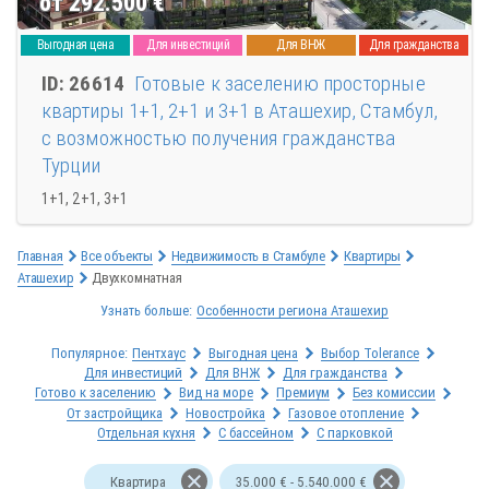
от 292.500
€
Выгодная цена
Для инвестиций
Для ВНЖ
Для гражданства
ID: 26614
Готовые к заселению просторные
квартиры 1+1, 2+1 и 3+1 в Аташехир, Стамбул,
с возможностью получения гражданства
Турции
1+1, 2+1, 3+1
Главная
Все объекты
Недвижимость в Стамбуле
Квартиры
Аташехир
Двухкомнатная
Узнать больше:
Особенности региона Аташехир
Популярное:
Пентхаус
Выгодная цена
Выбор Tolerance
Для инвестиций
Для ВНЖ
Для гражданства
Готово к заселению
Вид на море
Премиум
Без комиссии
От застройщика
Новостройка
Газовое отопление
Отдельная кухня
С бассейном
С парковкой
Квартира
35.000 € - 5.540.000 €