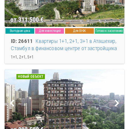
от 311.500
€
Выгодная цена
Для инвестиций
Для ВНЖ
Готово к заселению
ID: 26611
Квартиры 1+1, 2+1, 3+1 в Аташехир,
Стамбул в финансовом центре от застройщика
1+1, 2+1, 5+1
НОВЫЙ ОБЪЕКТ