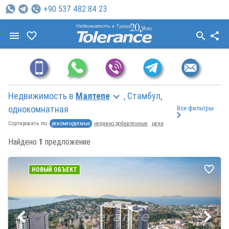
+90 537 482 84 23
Недвижимость в Турции
Недвижимость в
Малтепе
, Стамбул,
однокомнатная
Все фильтры
рекомендуемые
недавно добавленные
цена
Сортировать по:
Найдено
1
предложение
НОВЫЙ ОБЪЕКТ