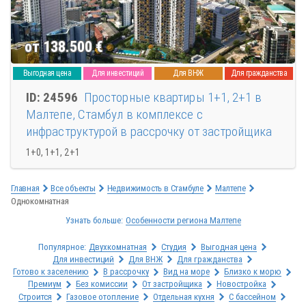
от 138.500
€
Выгодная цена
Для инвестиций
Для ВНЖ
Для гражданства
ID: 24596
Просторные квартиры 1+1, 2+1 в
Малтепе, Стамбул в комплексе с
инфраструктурой в рассрочку от застройщика
1+0, 1+1, 2+1
Главная
Все объекты
Недвижимость в Стамбуле
Малтепе
Однокомнатная
Узнать больше:
Особенности региона Малтепе
Популярное:
Двухкомнатная
Студия
Выгодная цена
Для инвестиций
Для ВНЖ
Для гражданства
Готово к заселению
В рассрочку
Вид на море
Близко к морю
Премиум
Без комиссии
От застройщика
Новостройка
Строится
Газовое отопление
Отдельная кухня
С бассейном