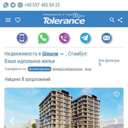
+90 537 482 84 23
Недвижимость в Турции
Недвижимость в
Шишли
, Стамбул:
Ваше идеальное жилье
Все фильтры
рекомендуемые
недавно добавленные
цена
Сортировать по:
Найдено
5
предложений