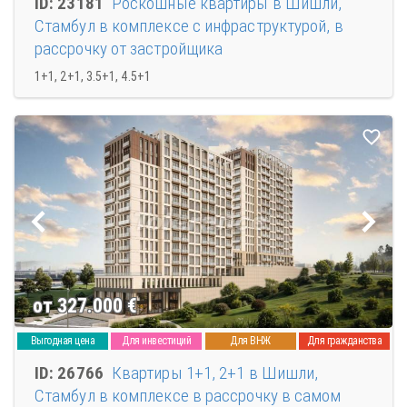
ID: 23181
Роскошные квартиры в Шишли,
Стамбул в комплексе с инфраструктурой, в
рассрочку от застройщика
1+1, 2+1, 3.5+1, 4.5+1
от 327.000
€
Выгодная цена
Для инвестиций
Для ВНЖ
Для гражданства
ID: 26766
Квартиры 1+1, 2+1 в Шишли,
Стамбул в комплексе в рассрочку в самом