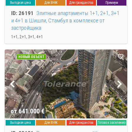
Выгодная цена
Для ВНЖ
Для гражданства
Премиум
ID: 26191
Элитные апартаменты 1+1, 2+1, 3+1
и 4+1 в Шишли, Стамбул в комплексе от
застройщика
1+1, 2+1, 3+1, 4+1
НОВЫЙ ОБЪЕКТ
от 641.000
€
Выгодная цена
Для ВНЖ
Для гражданства
Готово к заселению