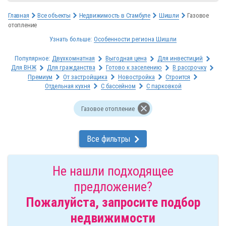
Главная
Все объекты
Недвижимость в Стамбуле
Шишли
Газовое
отопление
Узнать больше:
Особенности региона Шишли
Популярное:
Двухкомнатная
Выгодная цена
Для инвестиций
Для ВНЖ
Для гражданства
Готово к заселению
В рассрочку
Премиум
От застройщика
Новостройка
Строится
Отдельная кухня
С бассейном
С парковкой
Газовое отопление
Все фильтры
Не нашли подходящее
предложение?
Пожалуйста, запросите подбор
недвижимости