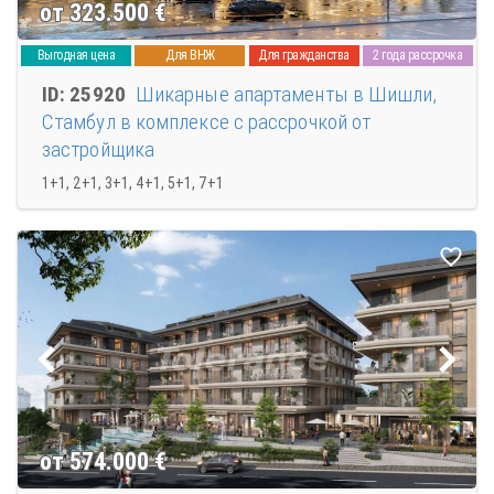
от 323.500
€
Выгодная цена
Для ВНЖ
Для гражданства
2 года рассрочка
ID: 25920
Шикарные апартаменты в Шишли,
Стамбул в комплексе с рассрочкой от
застройщика
1+1, 2+1, 3+1, 4+1, 5+1, 7+1
от 574.000
€