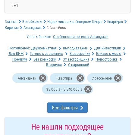
2+1
Главная
Все объекты
Недвижимость в Северном Кипре
Квартиры
Кирения
Алсанджак
С бассейном
Узнать больше:
Особенности региона Алсанджак
Популярное:
Двухкомнатная
Выгодная цена
Для инвестиций
Для ВНЖ
Готово к заселению
В рассрочку
Близко к морю
Премиум
Без комиссии
От застройщика
Новостройка
Вторичка
С парковкой
Алсанджак
Квартира
С бассейном
35.000 € - 5.540.000 €
Все фильтры
Не нашли подходящее