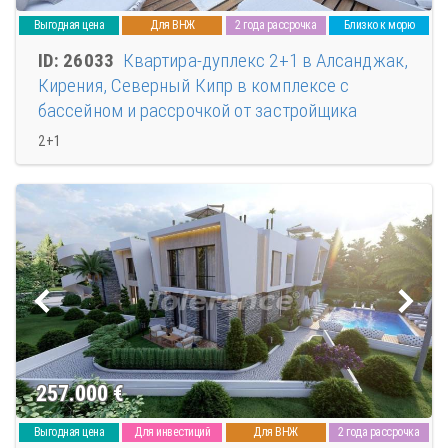
Выгодная цена
Для ВНЖ
2 года рассрочка
Близко к морю
ID: 26033
Квартира-дуплекс 2+1 в Алсанджак,
Кирения, Северный Кипр в комплексе с
бассейном и рассрочкой от застройщика
2+1
257.000
€
Выгодная цена
Для инвестиций
Для ВНЖ
2 года рассрочка