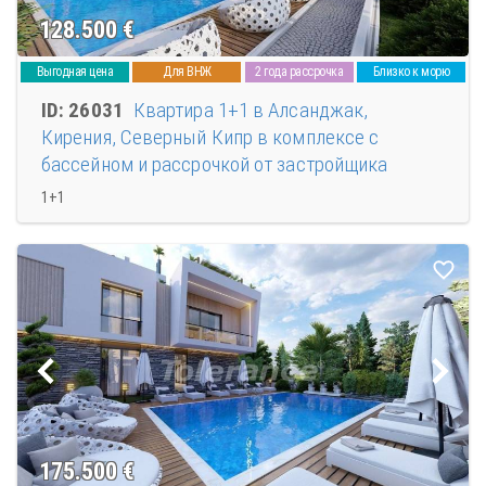
128.500
€
Выгодная цена
Для ВНЖ
2 года рассрочка
Близко к морю
ID: 26031
Квартира 1+1 в Алсанджак,
Кирения, Северный Кипр в комплексе с
бассейном и рассрочкой от застройщика
1+1
175.500
€