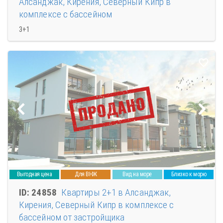
Алсанджак, Кирения, Северный Кипр в
комплексе с бассейном
3+1
Выгодная цена
Для ВНЖ
Вид на море
Близко к морю
ID: 24858
Квартиры 2+1 в Алсанджак,
Кирения, Северный Кипр в комплексе с
бассейном от застройщика