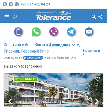
+90 537 482 84 23
Недвижимость в Турции
Квартира с бассейном в
Алсанджак
е,
Кирения, Северный Кипр
Все фильтры
рекомендуемые
недавно добавленные
цена
Сортировать по:
Найдено
5
предложений
НОВЫЙ ОБЪЕКТ