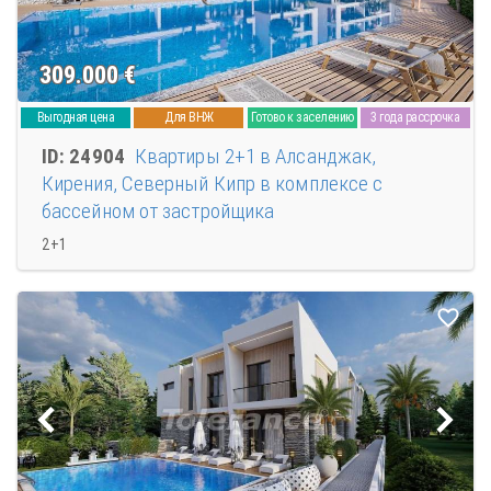
309.000
€
Выгодная цена
Для ВНЖ
Готово к заселению
3 года рассрочка
ID: 24904
Квартиры 2+1 в Алсанджак,
Кирения, Северный Кипр в комплексе с
бассейном от застройщика
2+1