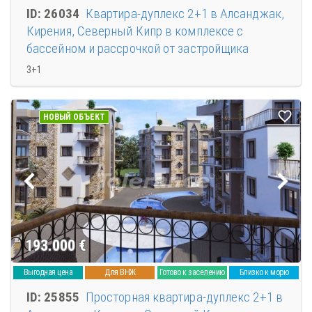
ID: 26034
Квартира-дуплекс 2+1 в Алсанджак,
Кирения, Северный Кипр в комплексе с
бассейном и рассрочкой от застройщика
3+1
НОВЫЙ ОБЪЕКТ
193.000
€
Выгодная цена
Для ВНЖ
Готово к заселению
Близко к морю
ID: 25855
Просторная квартира-дуплекс 2+1 в