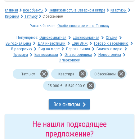
Главная
Все объекты
Недвижимость в Северном Кипре
Квартиры
Кирения
Татлысу
С бассейном
Узнать больше:
Особенности региона Татлысу
Популярное:
Однокомнатная
Двухкомнатная
Студия
Выгодная цена
Для инвестиций
Для ВНЖ
Готово к заселению
В рассрочку
Вид на море
Первая линия
Близко к морю
Премиум
Без комиссии
От застройщика
Новостройка
С парковкой
Татлысу
Квартира
С бассейном
35.000 € - 5.540.000 €
Все фильтры
Не нашли подходящее
предложение?