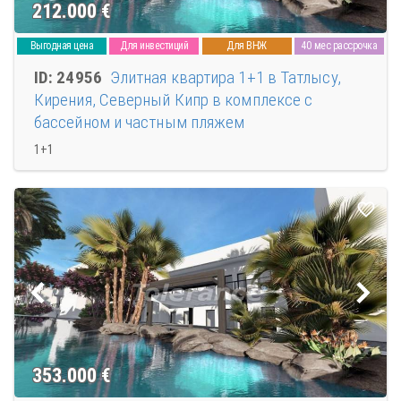
212.000
€
Выгодная цена
Для инвестиций
Для ВНЖ
40 мес рассрочка
ID: 24956
Элитная квартира 1+1 в Татлысу,
Кирения, Северный Кипр в комплексе с
бассейном и частным пляжем
1+1
353.000
€