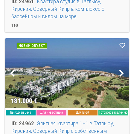
ID: 24961
Квартира студия в Татлысу,
Кирения, Северный Кипр в комплексе с
бассейном и видом на море
1+0
НОВЫЙ ОБЪЕКТ
181.000
€
Выгодная цена
Для инвестиций
Для ВНЖ
Готово к заселению
ID: 24962
Элитная квартира 1+1 в Татлысу,
Кирения, Северный Кипр с собственным