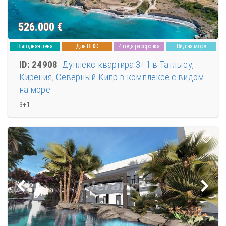
526.000
€
Выгодная цена
Для ВНЖ
4 года рассрочка
Вид на море
ID: 24908
Дуплекс квартира 3+1 в Татлысу,
Кирения, Северный Кипр в комплексе с видом
на море
3+1