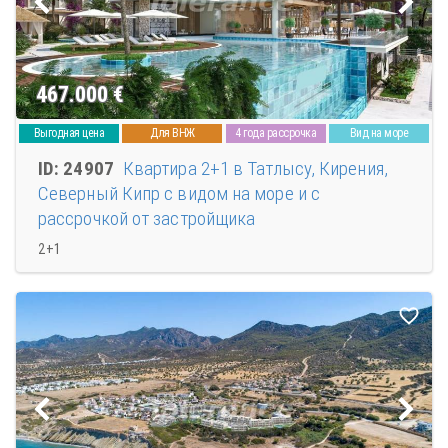
467.000
€
Выгодная цена
Для ВНЖ
4 года рассрочка
Вид на море
ID: 24907
Квартира 2+1 в Татлысу, Кирения,
Северный Кипр с видом на море и с
рассрочкой от застройщика
2+1