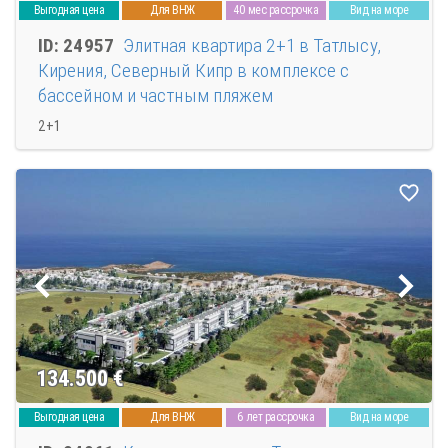
Выгодная цена
Для ВНЖ
40 мес рассрочка
Вид на море
ID: 24957
Элитная квартира 2+1 в Татлысу,
Кирения, Северный Кипр в комплексе с
бассейном и частным пляжем
2+1
134.500
€
Выгодная цена
Для ВНЖ
6 лет рассрочка
Вид на море