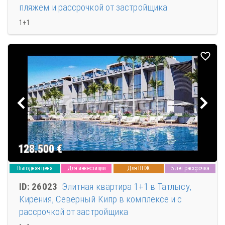
пляжем и рассрочкой от застройщика
1+1
128.500
€
Выгодная цена
Для инвестиций
Для ВНЖ
5 лет рассрочка
ID: 26023
Элитная квартира 1+1 в Татлысу,
Кирения, Северный Кипр в комплексе и с
рассрочкой от застройщика